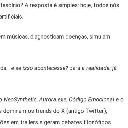
fascínio? A resposta é simples: hoje, todos nós
tificiais.
m músicas, diagnosticam doenças, simulam
vida…
e se isso acontecesse?
para
a realidade: já
mo
NeoSynthetic
,
Aurora.exe
,
Código Emocional
e o
s
dominam os trends do X (antigo Twitter),
ões em trailers e geram debates filosóficos