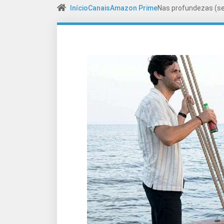
Início
Canais
Amazon Prime
Nas profundezas (s