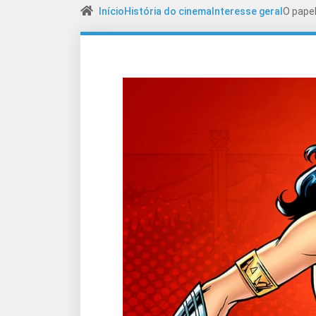
Início
História do cinema
Interesse geral
O pape