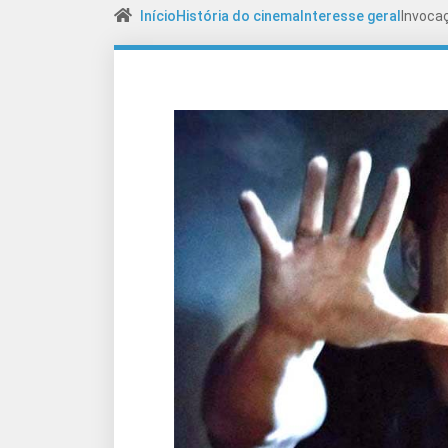
Início
História do cinema
Interesse geral
Invocaç