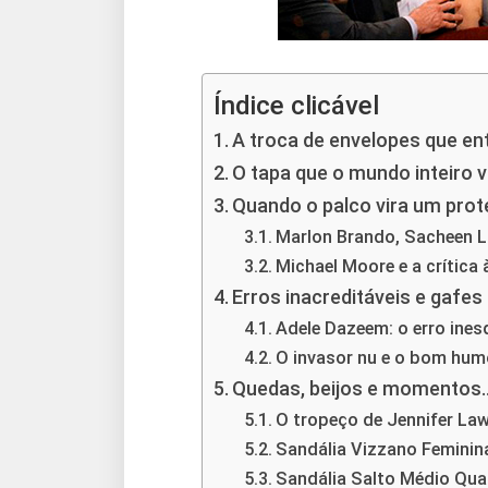
Índice clicável
A troca de envelopes que ent
O tapa que o mundo inteiro vi
Quando o palco vira um prote
Marlon Brando, Sacheen Li
Michael Moore e a crítica 
Erros inacreditáveis e gafe
Adele Dazeem: o erro ines
O invasor nu e o bom humo
Quedas, beijos e momentos
O tropeço de Jennifer La
Sandália Vizzano Feminin
Sandália Salto Médio Quad