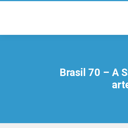
Brasil 70 – A S
art