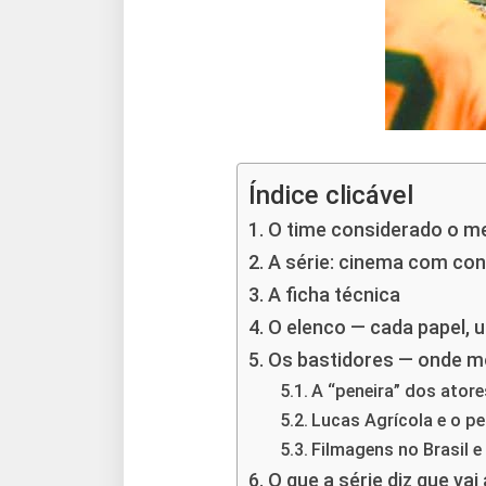
Índice clicável
O time considerado o me
A série: cinema com cons
A ficha técnica
O elenco — cada papel, 
Os bastidores — onde mor
A “peneira” dos atore
Lucas Agrícola e o pe
Filmagens no Brasil e
O que a série diz que vai