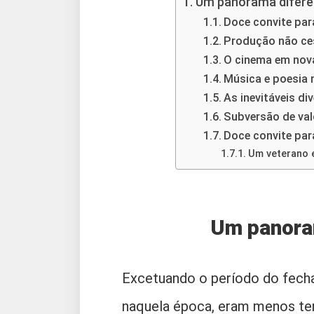
Um panorama difere
Doce convite par
Produção não ces
O cinema em nov
Música e poesia 
As inevitáveis di
Subversão de val
Doce convite par
Um veterano 
Um panora
Excetuando o período do fecha
naquela época, eram menos te