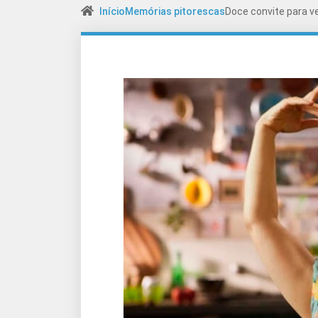
Início
Memórias pitorescas
Doce convite para v